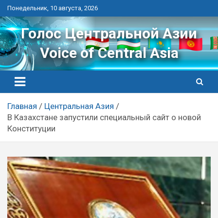
Перейти
Понедельник, 10 августа, 2026
к
контенту
Голос Центральной Азии
Voice of Central Asia
Главная
Центральная Азия
В Казахстане запустили специальный сайт о новой
Конституции