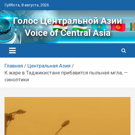
Перейти
Суббота, 8 августа, 2026
к
контенту
Голос Центральной Азии
Voice of Central Asia
Главная
Центральная Азия
К жаре в Таджикистане прибавится пыльная мгла, —
синоптики