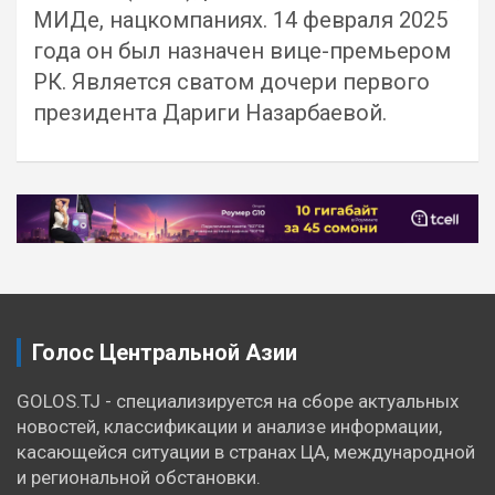
МИДе, нацкомпаниях. 14 февраля 2025
года он был назначен вице-премьером
РК. Является сватом дочери первого
президента Дариги Назарбаевой.
Навигация
по
записям
Голос Центральной Азии
GOLOS.TJ - специализируется на сборе актуальных
новостей, классификации и анализе информации,
касающейся ситуации в странах ЦА, международной
и региональной обстановки.