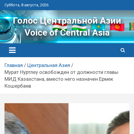
Перейти
Суббота, 8 августа, 2026
к
контенту
Голос Центральной Азии
Voice of Central Asia
Главная
Центральная Азия
Мурат Нуртлеу освобожден от должности главы
МИД Казахстана, вместо него назначен Ермек
Кошербаев