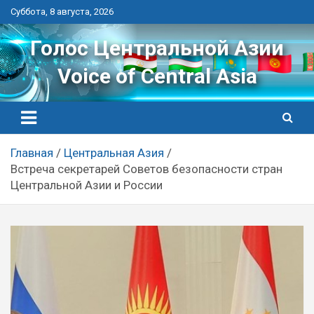
Перейти
Суббота, 8 августа, 2026
к
контенту
Голос Центральной Азии
Voice of Central Asia
Главная
Центральная Азия
Встреча секретарей Советов безопасности стран
Центральной Азии и России