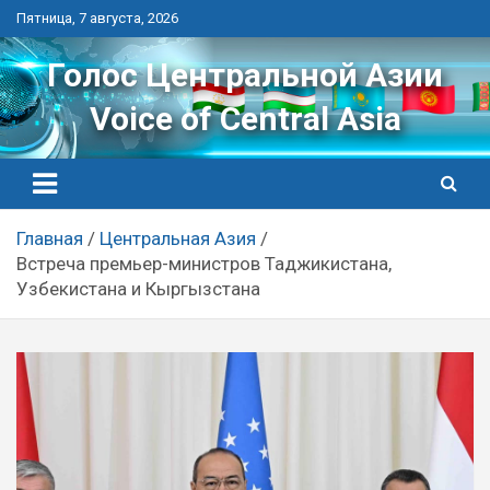
Перейти
Пятница, 7 августа, 2026
к
контенту
Голос Центральной Азии
Voice of Central Asia
Главная
Центральная Азия
Встреча премьер-министров Таджикистана,
Узбекистана и Кыргызстана