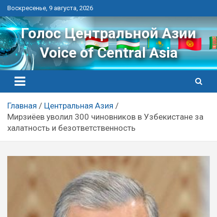
Перейти
Воскресенье, 9 августа, 2026
к
контенту
Голос Центральной Азии
Voice of Central Asia
Главная
Центральная Азия
Мирзиёев уволил 300 чиновников в Узбекистане за
халатность и безответственность