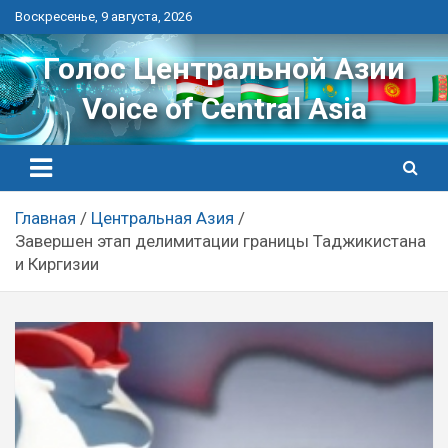
Перейти
Воскресенье, 9 августа, 2026
к
контенту
Голос Центральной Азии
Voice of Central Asia
Главная
Центральная Азия
Завершен этап делимитации границы Таджикистана
и Киргизии