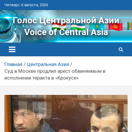
Перейти
Четверг, 6 августа, 2026
к
контенту
Голос Центральной Азии
Voice of Central Asia
Главная
Центральная Азия
Суд в Москве продлил арест обвиняемым в
исполнении теракта в «Крокусе»