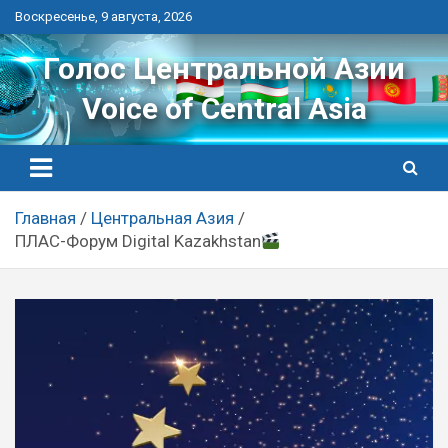
Перейти
Воскресенье, 9 августа, 2026
к
контенту
Голос Центральной Азии
Voice of Central Asia
Главная
Центральная Азия
ПЛАС-Форум Digital Kazakhstan