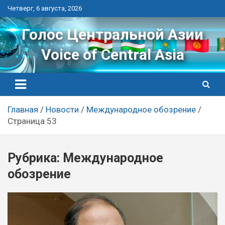
Перейти
Четверг, 6 августа, 2026
к
контенту
Голос Центральной Азии
Voice of Central Asia
Главная
Новости
Международное обозрение
Страница 53
Рубрика:
Международное
обозрение