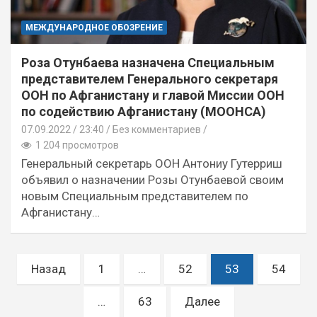
МЕЖДУНАРОДНОЕ ОБОЗРЕНИЕ
Роза Отунбаева назначена Специальным
представителем Генерального секретаря
ООН по Афганистану и главой Миссии ООН
по содействию Афганистану (МООНСА)
07.09.2022
23:40 /
Без комментариев
1 204 просмотров
Генеральный секретарь ООН Антониу Гутерриш
объявил о назначении Розы Отунбаевой своим
новым Специальным представителем по
Афганистану…
Пагинация
Назад
1
…
52
53
54
записей
…
63
Далее