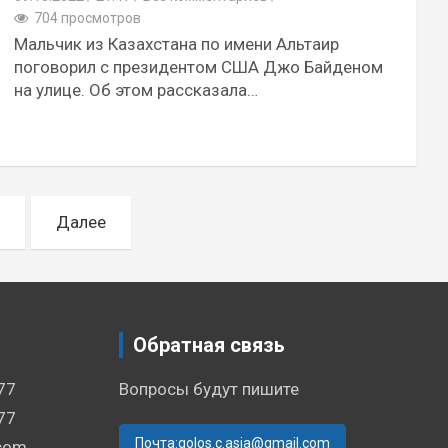
704 просмотров
Мальчик из Казахстана по имени Альтаир
поговорил с президентом США Джо Байденом
на улице. Об этом рассказала…
Далее
Обратная связь
77
Вопросы будут пишите
77
Почта:golos.c.asia@gmail.com
.com