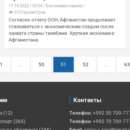
11.10.2022
02:56 /
Без комментариев
613 просмотров
Согласно отчету ООН, Афганистан продолжает
сталкиваться с экономическим спадом после
захвата страны талибами. Хрупкая экономика
Афганистана…
1
…
50
51
52
…
63
рии
Контакты
и
(12)
Телефон:
+992 30 700-77
 спорт
(265)
Телефон:
+992 70 700-77
дное обозрение
(746)
Email:
golos.c.asia@gmail