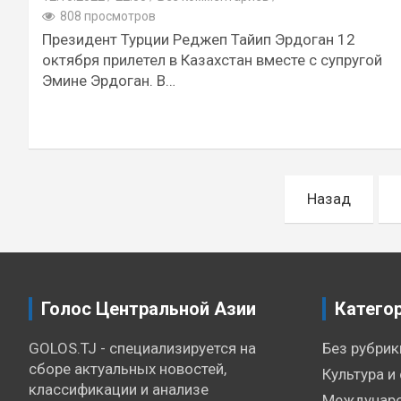
808 просмотров
Президент Турции Реджеп Тайип Эрдоган 12
октября прилетел в Казахстан вместе с супругой
Эмине Эрдоган. В…
Пагинация
Назад
записей
Голос Центральной Азии
Катего
GOLOS.TJ - специализируется на
Без рубрик
сборе актуальных новостей,
Культура и
классификации и анализе
Междунаро